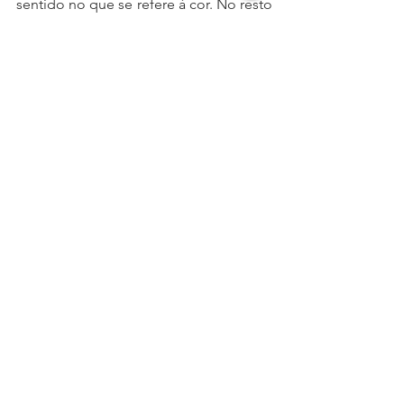
sentido no que se refere à cor. No resto 
eles são muito afins. É... "as aparências 
enganam".
___________________________________
___________________________________
____________
Portanto, considero dever de cada ser 
humano preservar ao máximo, o que 
puder, os cuidados de nosso planeta. 
Principalmente para mantermos as 
conexões com as fontes mais 
saudáveis, puras e cristalinas. Para isso, 
nossas ações devem ser agora e 
sempre! Precisamos conscientizar e 
buscar formas inteligentes com os 
recursos que temos. Preservando 
assim: a saúde e as riquezas da nossa 