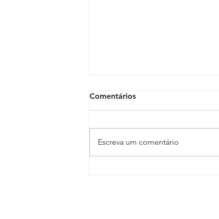
Comentários
Escreva um comentário
Vale do São Francisco lança
e-book sobre os vinhos da
região