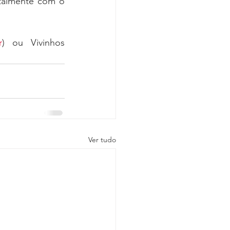
otalmente com o 
r
) ou Vivinhos 
Ver tudo