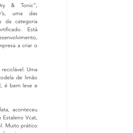
Dry & Tonic”, 
r’s, uma das 
s da categoria 
tificado. Está 
senvolvimento, 
presa a criar o 
 reciclável. Uma 
odela de limão 
, é bem leve e 
ta, aconteceu 
staleiro Vcat, 
 Muito prático 