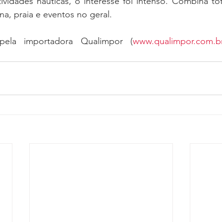
tividades náuticas, o interesse foi intenso. Combina t
ina, praia e eventos no geral.
pela importadora Qualimpor (
www.qualimpor.com.b