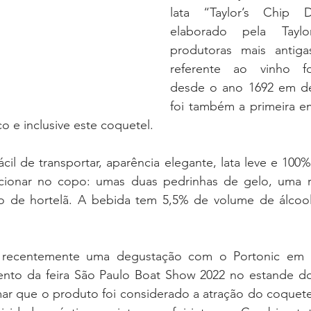
lata “Taylor’s Chip 
elaborado pela Taylo
produtoras mais antiga
referente ao vinho for
desde o ano 1692 em de
foi também a primeira em
o e inclusive este coquetel.
cil de transportar, aparência elegante, lata leve e 100%
cionar no copo: umas duas pedrinhas de gelo, uma r
o de hortelã. A bebida tem 5,5% de volume de álcool
u recentemente uma degustação com o Portonic em la
nto da feira São Paulo Boat Show 2022 no estande do E
r que o produto foi considerado a atração do coquetel.