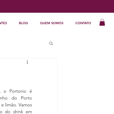
NTES
BLOG
QUEM SOMOS
CONTATO
, o Portonic é 
nho do Porto 
 e limão. Vamos 
so do drink em 