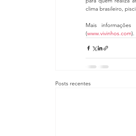
para quem realiza a
clima brasileiro, pisc
Mais informações 
(
www.vivinhos.com
). 
Posts recentes