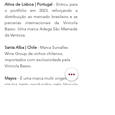
Alma de Lisboa | Portugal
 - Entrou para 
o portfólio em 2023, reforçando a 
distribuição ao mercado brasileiro e as 
parcerias internacionais da Vinícola 
Basso. Uma marca Adega São Mamede 
da Ventosa.
Santa Alba | Chile
 - Marca Survalles 
Wine Group de vinhos chilenos, 
importados com exclusividade pela 
Vinícola Basso.
Mayos 
- É uma marca multi origem com 
rótulos tanto produzidos pela Vinícola 
Basso como outros selecionados pelo 
mundo, com conceito de exclusividade 
para o canal especializado. O Mayos 
Nature ganhou 92 pontos no guia 