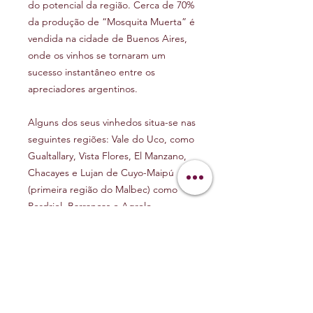
do potencial da região. Cerca de 70%
da produção de “Mosquita Muerta” é
vendida na cidade de Buenos Aires,
onde os vinhos se tornaram um
sucesso instantâneo entre os
apreciadores argentinos.
Alguns dos seus vinhedos situa-se nas
seguintes regiões: Vale do Uco, como
Gualtallary, Vista Flores, El Manzano,
Chacayes e Lujan de Cuyo-Maipú
(primeira região do Malbec) como
Perdriel, Barrancas e Agrelo.
Este é um projeto muito pessoal para
José Millán onde por trás de cada
vinho “Mosquita Muerta” é registrado
uma história dele para compartilhar…
Vamos conhecer!