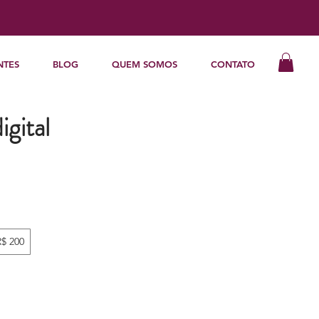
NTES
BLOG
QUEM SOMOS
CONTATO
gital
R$ 200