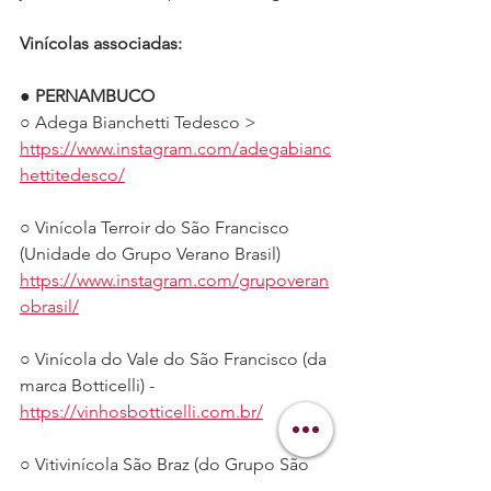
Vinícolas associadas:
● 
PERNAMBUCO
○ Adega Bianchetti Tedesco > 
https://www.instagram.com/adegabianc
hettitedesco/
○ Vinícola Terroir do São Francisco 
(Unidade do Grupo Verano Brasil) 
https://www.instagram.com/grupoveran
obrasil/
○ Vinícola do Vale do São Francisco (da 
marca Botticelli) - 
https://vinhosbotticelli.com.br/
○ Vitivinícola São Braz (do Grupo São 
Braz Bebidas) - 