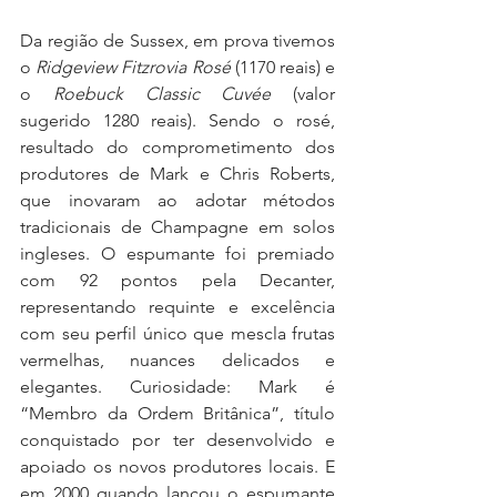
Da região de Sussex, em prova tivemos 
o 
Ridgeview Fitzrovia Rosé
 (1170 reais) e 
o 
Roebuck Classic Cuvée
 (valor 
sugerido 1280 reais). Sendo o rosé, 
resultado do comprometimento dos 
produtores de Mark e Chris Roberts, 
que inovaram ao adotar métodos 
tradicionais de Champagne em solos 
ingleses. O espumante foi premiado 
com 92 pontos pela Decanter, 
representando requinte e excelência 
com seu perfil único que mescla frutas 
vermelhas, nuances delicados e 
elegantes. Curiosidade: Mark é 
“Membro da Ordem Britânica”, título 
conquistado por ter desenvolvido e 
apoiado os novos produtores locais. E 
em 2000 quando lançou o espumante 