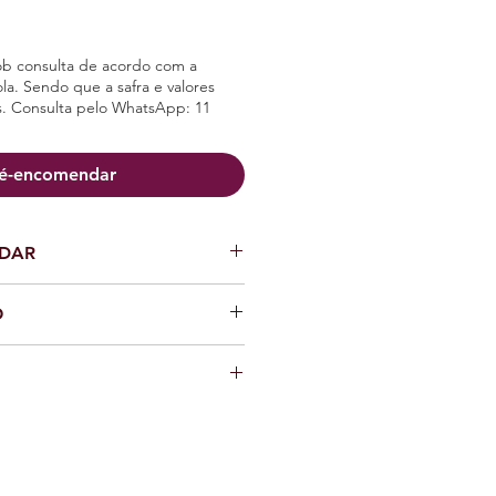
b consulta de acordo com a
la. Sendo que a safra e valores
s. Consulta pelo WhatsApp: 11
é-encomendar
ADAR
de frutas, tais como morango,
O
e também aromas de flores
vos, culinária japonesa e pratos
 de média estrutura e retrogosto
te o frutado.
.
ta.
ha - RS/Brasil.