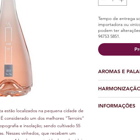
Tempo de entrega so
importadora ou viníco
podem ter alteraçõe
94753 5851.
Pr
AROMAS E PAL
Aromas: diversidade 
HARMONIZAÇÃ
cereja e framboesa, 
vermelhas secas...
Harmonização: aperiti
Paladar: equilibrado
INFORMAÇÕES
leves.
marcando intensamen
nta estão localizados na pequena cidade de
Visual: rosa delicado
 É considerado um dos melhores “Terroirs”
Produtor: Luiz Argen
topografia e insolação; sendo cultivado 55
Região: Flores da Cun
feras. Nesses vinhedos, que recebem um
Elaboração: