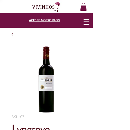
ACESSE
NOSSO BLOG
SKU: 07
Lyngrove