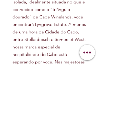
isolada, idealmente situada no que é
conhecido como o “triângulo
dourado” de Cape Winelands, você
encontrará Lyngrove Estate. A menos
de uma hora da Cidade do Cabo,
entre Stellenbosch e Somerset West,
nossa marca especial de
hospitalidade do Cabo está
esperando por você. Nas majestosas
montanhas de Helderberg é
produzido os especiais vinhos da
Lyngrove.
Visual:
violeta.
AROMA E PALADAR
Aromas:
frutas vermelhas, canela e
HARMONIZAÇÃO
café.