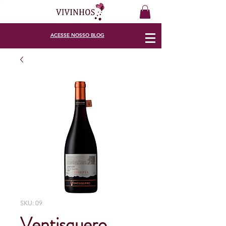
ACESSE
NOSSO BLOG
SKU: 09
Ventisquero