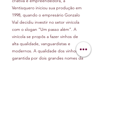
criativa e empreendedora, a
Ventisquero iniciou sua produção em
1998, quando o empresário Gonzalo
Vial decidiu investir no setor vinícola
com o slogan “Um passo além”. A
vinícola se propôs a fazer vinhos de
alta qualidade, vanguardistas e
modernos. A qualidade dos vinhos é
garantida por dois grandes nomes da
vitivinicultura mundial, o Felipe Tosso
enólogo chefe da Ventisquero e John
Duval um dos enólogos mais
renomado da Austrália, antigo
enólogo chefe da Penfolds Grange.
AROMA E PALADAR
Aromas:
frutas vermelhas frescas,
HARMONIZAÇÃO
herbáceos como erva-doce e um leve