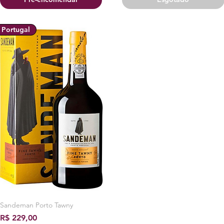
Portugal
Sandeman Porto Tawny
Visualização rápida
Preço
R$ 229,00